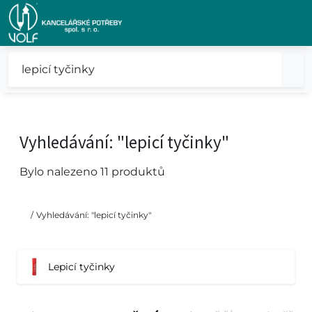
Vyhledávání: "lepicí tyčinky"
Bylo nalezeno 11 produktů
/
Vyhledávání: "lepicí tyčinky"
Lepicí tyčinky