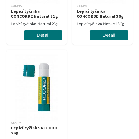
A65630
A65631
Lepicí tyčinka
Lepicí tyčinka
CONCORDE Natural 21g
CONCORDE Natural 36g
Lepicí tyčinka Natural 21g
Lepicí tyčinka Natural 36g
Detail
Detail
A65612
Lepicí tyčinka RECORD
36g