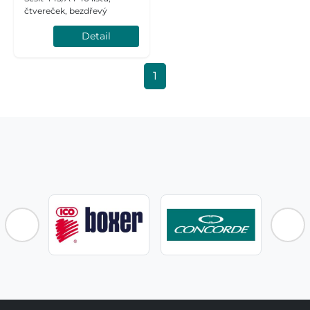
čtvereček, bezdřevý
Detail
1