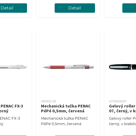
Detail
Detail
SB0102-09
A7010615001
r PENAC FX-3
Mechanická tužka PENAC
Gelový rolle
íbrný
PéPé 0,5mm, červená
07, černý, v 
 PENAC FX-3
Mechanická tužka PENAC
Gelový roller 
rný
PéPé 0,5mm, červená
černý, v krabič