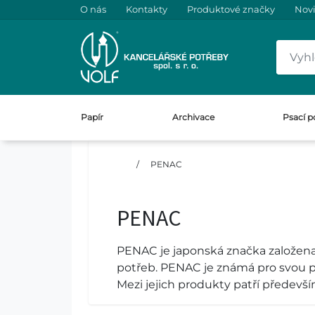
O nás
Kontakty
Produktové značky
Nov
Papír
Archivace
Psací p
/
PENAC
PENAC
PENAC je japonská značka založena o
potřeb. PENAC je známá pro svou pr
Mezi jejich produkty patří především