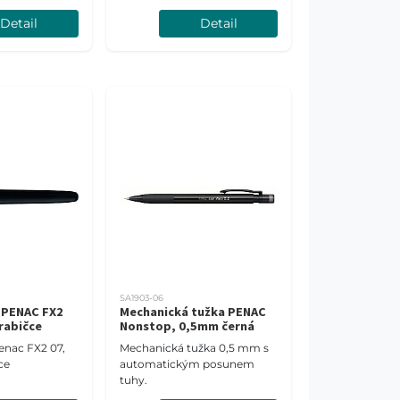
proto je vhodný i pro leváky.
Detail
Detail
SA1903-06
r PENAC FX2
Mechanická tužka PENAC
krabičce
Nonstop, 0,5mm černá
Penac FX2 07,
Mechanická tužka 0,5 mm s
ce
automatickým posunem
tuhy.