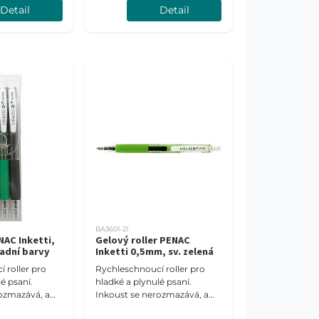
Detail
Detail
BA3601-21
NAC Inketti,
Gelový roller PENAC
ladní barvy
Inketti 0,5mm, sv. zelená
 roller pro
Rychleschnoucí roller pro
é psaní.
hladké a plynulé psaní.
ozmazává, a
Inkoust se nerozmazává, a
 i pro leváky.
proto je vhodný i pro leváky.