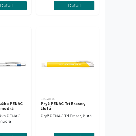
Detail
Detail
ET0401-05
tužka PENAC
Pryž PENAC Tri Eraser,
 modrá
žlutá
užka PENAC
Pryž PENAC Tri Eraser, žlutá
modrá