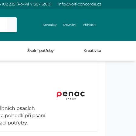
 102 239 (Po-Pá 7:30-16:00)
info@volf-concorde.cz
Kontakty
Srovnání
Přihlásit
Školní potřeby
Kreativita
litních psacích
 pohodlí při psaní.
ací potřeby.