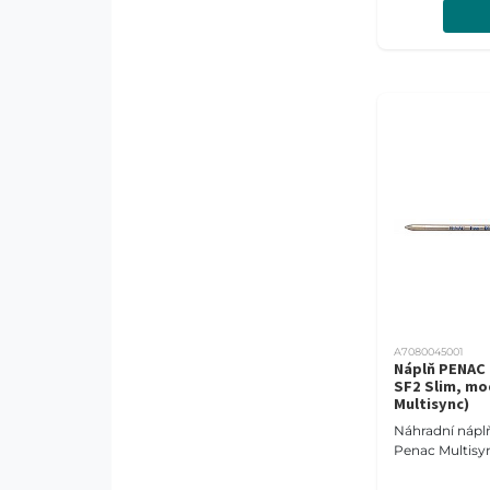
A7080045001
Náplň PENAC
SF2 Slim, mo
Multisync)
Náhradní nápl
Penac Multisy