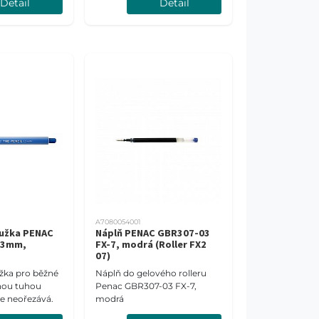
Detail
Detail
A7080054001
tužka PENAC
Náplň PENAC GBR307-03
1,3mm,
FX-7, modrá (Roller FX2
07)
žka pro běžné
Náplň do gelového rolleru
enou tuhou
Penac GBR307-03 FX-7,
e neořezává.
modrá