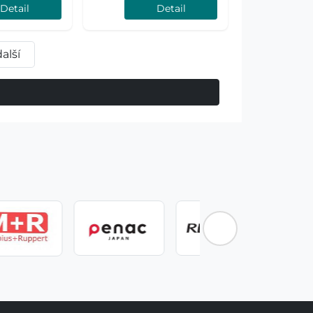
Detail
Detail
další