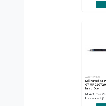
A7050320001
Mikrotužka P
07 MP010720-
krabičce
Mikrotužka Pen
kovovou objí