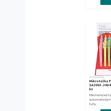
A7050313005
Mikrotužka 
SA2003-24D47
ks
Mechanická tu
automatický
tuhy.