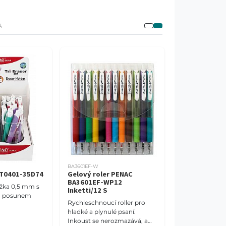
A
BA3601EF-W
ET0401-35D74
Gelový roler PENAC
BA3601EF-WP12
žka 0,5 mm s
Inketti/12 S
m posunem
Rychleschnoucí roller pro
hladké a plynulé psaní.
Inkoust se nerozmazává, a