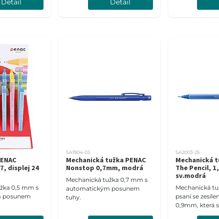
Detail
Detail
SA1904-03
SA2003-25
PENAC
Mechanická tužka PENAC
Mechanická 
, displej 24
Nonstop 0,7mm, modrá
The Pencil, 
sv.modrá
Mechanická tužka 0,7 mm s
žka 0,5 mm s
Mechanická tu
automatickým posunem
m posunem
psaní se zesíl
tuhy.
0,9mm, která s