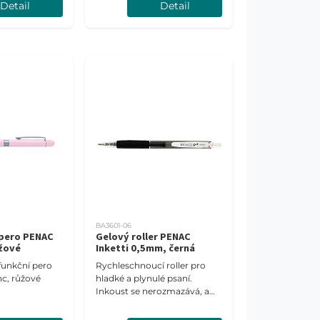
Detail
Detail
BA3601-06
 pero PENAC
Gelový roller PENAC
ůžové
Inketti 0,5mm, černá
funkční pero
Rychleschnoucí roller pro
c, růžové
hladké a plynulé psaní.
Inkoust se nerozmazává, a
proto je vhodný i pro leváky.