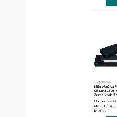
A7050319009
Mikrotužka P
05 MP10501-G
černé krabič
Mikrotužka Pe
MP10501-GC6, b
krabičce