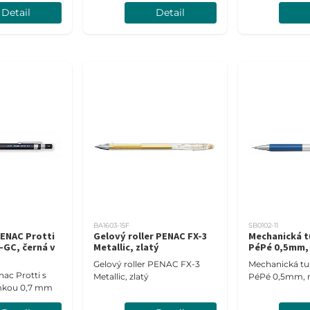
Detail
Detail
BA1603-15F
SB0102-11
ENAC Protti
Gelový roller PENAC FX-3
Mechanická 
GC, černá v
Metallic, zlatý
PéPé 0,5mm,
Gelový roller PENAC FX-3
Mechanická t
ac Protti s
Metallic, zlatý
PéPé 0,5mm, 
mkou 0,7 mm