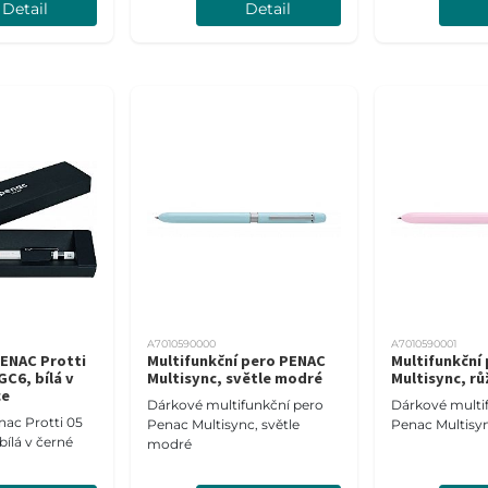
Detail
Detail
A7010590000
A7010590001
ENAC Protti
Multifunkční pero PENAC
Multifunkční
C6, bílá v
Multisync, světle modré
Multisync, r
ce
Dárkové multifunkční pero
Dárkové multi
nac Protti 05
Penac Multisync, světle
Penac Multisyn
ílá v černé
modré