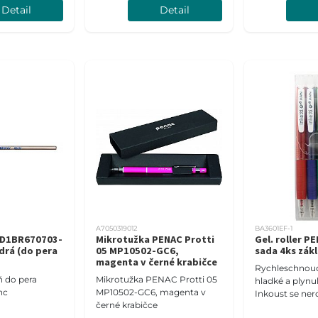
Detail
Detail
A7050319012
BA3601EF-1
 D1BR670703-
Mikrotužka PENAC Protti
Gel. roller PE
drá (do pera
05 MP10502-GC6,
sada 4ks zák
magenta v černé krabičce
Rychleschnoucí
ň do pera
Mikrotužka PENAC Protti 05
hladké a plynul
nc
MP10502-GC6, magenta v
Inkoust se ner
černé krabičce
proto je vhodný