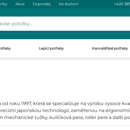
inky
Akce
Doprodej
Ke stažení
+420 385
otřeby
Lepicí potřeby
Kancelářské potřeby
d roku 1997, která se specializuje na výrobu vysoce kva
ecizní japonskou technologii, zaměřenou na ergonomii a
 mechanické tužky, kuličková pera, roller pera a další ps