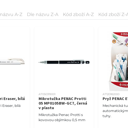
 názvu A-Z
Dle názvu Z-A
Kód zboží A-Z
Kód zboží Z-
A7050319001
A7120182000
i Eraser, bílá
Mikrotužka PENAC Protti
Pryž PENAC 
05 MP0105BW-GC7, černá
 Eraser, bílá
Mechanická tu
v plastu
automatický
Mikrotužka Penac Protti s
tuhy.
kovovou objímkou 0,5 mm