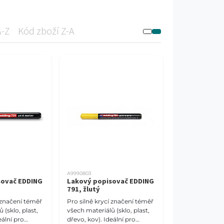
A-Z
Kód zboží Z-A
A9990803
sovač EDDING
Lakový popisovač EDDING
791, žlutý
í značení téměř
Pro silně krycí značení téměř
 (sklo, plast,
všech materiálů (sklo, plast,
eální pro
dřevo, kov). Ideální pro