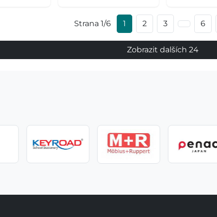
Strana 1/6
1
2
3
6
Zobrazit dalších 24