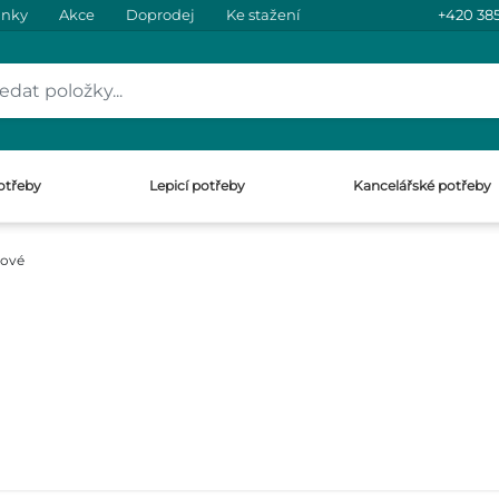
inky
Akce
Doprodej
Ke stažení
+420 385
otřeby
Lepicí potřeby
Kancelářské potřeby
kové