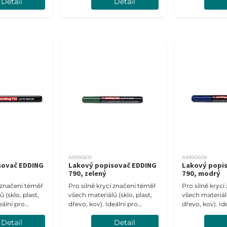
Detail
Detail
 mm.
Šíře stopy 0,8 mm.
Šíře stopy 0,8
A9990610
A9990609
sovač EDDING
Lakový popisovač EDDING
Lakový popi
790, zelený
790, modrý
í značení téměř
Pro silně krycí značení téměř
Pro silně kryc
 (sklo, plast,
všech materiálů (sklo, plast,
všech materiálů
eální pro
dřevo, kov). Ideální pro
dřevo, kov). Id
tné materiály.
tmavé a průsvitné materiály.
tmavé a průsvi
Detail
Detail
8 mm.
Šíře stopy 2-3 mm.
Šíře stopy 2-3