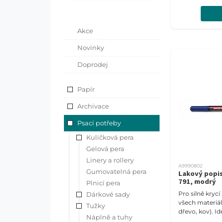
tmavé a průsvi
Šíře stopy 1-2
Akce
Novinky
Doprodej
Papír
Archivace
Psací potřeby
Kuličková pera
Gelová pera
Linery a rollery
A9990802
Gumovatelná pera
Lakový popi
791, modrý
Plnicí pera
Pro silně kryc
Dárkové sady
všech materiálů
Tužky
dřevo, kov). Id
Náplně a tuhy
tmavé a průsvi