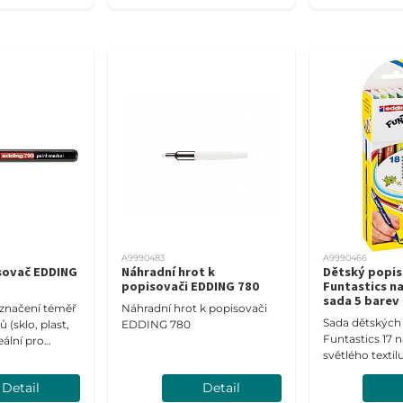
A9990483
A9990466
sovač EDDING
Náhradní hrot k
Dětský popi
popisovači EDDING 780
Funtastics na
sada 5 barev
í značení téměř
Náhradní hrot k popisovači
Sada dětských 
 (sklo, plast,
EDDING 780
Funtastics 17 
eální pro
světlého textil
tné materiály.
3 mm.
Detail
Detail