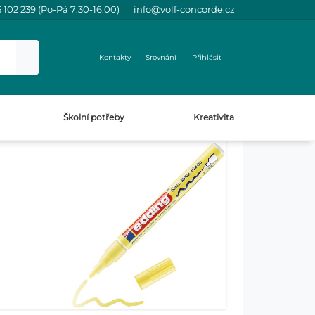
 102 239 (Po-Pá 7:30-16:00)
info@volf-concorde.cz
Kontakty
Srovnání
Přihlásit
Školní potřeby
Kreativita