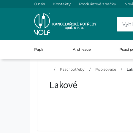
O nás
Kontakty
Produktové značky
Nov
Papír
Archivace
Psací p
/
Psací potřeby
/
Popisovače
/
La
Lakové