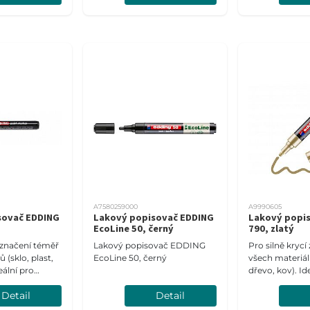
A7580259000
A9990605
sovač EDDING
Lakový popisovač EDDING
Lakový popi
EcoLine 50, černý
790, zlatý
í značení téměř
Lakový popisovač EDDING
Pro silně kryc
 (sklo, plast,
EcoLine 50, černý
všech materiálů
eální pro
dřevo, kov). Id
tné materiály.
tmavé a průsvi
Detail
Detail
3 mm.
Šíře stopy 2-3