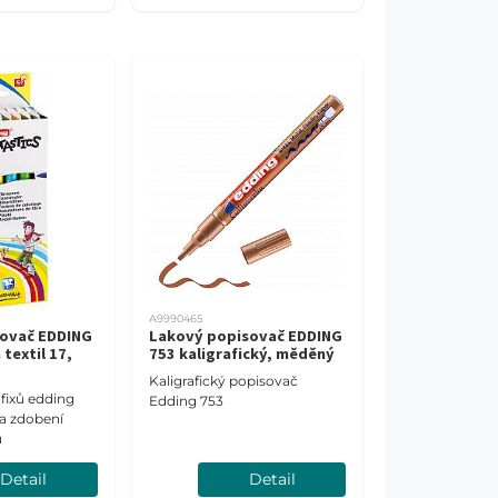
A9990465
sovač EDDING
Lakový popisovač EDDING
 textil 17,
753 kaligrafický, měděný
Kaligrafický popisovač
fixů edding
Edding 753
na zdobení
u
Detail
Detail