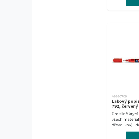
Šíře stopy 1-2
A9990709
Lakový popi
792, červený
Pro silně kryc
všech materiálů
dřevo, kov). Id
tmavé a průsvi
Šíře stopy 0,