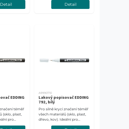
Detail
Detail
 mm.
Šíře stopy 1-2 mm.
A9990710
sovač EDDING
Lakový popisovač EDDING
792, bílý
í značení téměř
Pro silně krycí značení téměř
 (sklo, plast,
všech materiálů (sklo, plast,
eální pro
dřevo, kov). Ideální pro
tné materiály.
tmavé a průsvitné materiály.