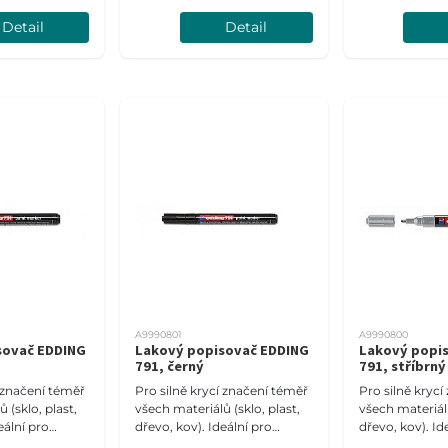
tné materiály.
tmavé a průsvitné materiály.
tmavé a průsvi
Detail
Detail
 mm.
Šíře stopy 2-3 mm.
Šíře stopy 1-2
A9990801
A9990800
sovač EDDING
Lakový popisovač EDDING
Lakový popi
791, černý
791, stříbrný
í značení téměř
Pro silně krycí značení téměř
Pro silně kryc
 (sklo, plast,
všech materiálů (sklo, plast,
všech materiálů
eální pro
dřevo, kov). Ideální pro
dřevo, kov). Id
tné materiály.
tmavé a průsvitné materiály.
tmavé a průsvi