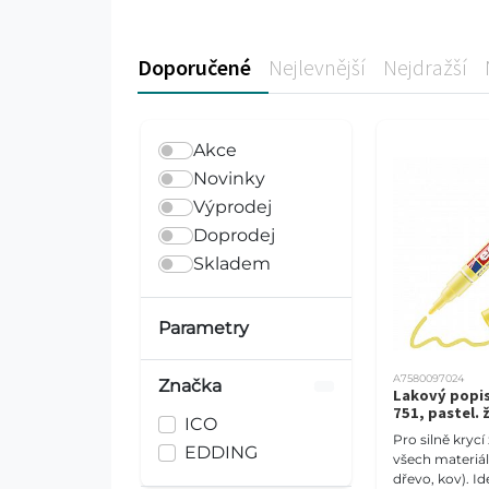
Doporučené
Nejlevnější
Nejdražší
Akce
Novinky
Výprodej
Doprodej
Skladem
Parametry
A7580097024
Značka
Lakový popi
751, pastel. 
ICO
Pro silně kryc
EDDING
všech materiálů
dřevo, kov). Id