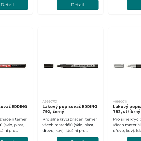
Detail
Detail
 mm.
Šíře stopy 1-2 mm.
Šíře stopy 1-2
A9990713
A9990711
sovač EDDING
Lakový popisovač EDDING
Lakový popi
792, černý
792, stříbrný
í značení téměř
Pro silně krycí značení téměř
Pro silně kryc
 (sklo, plast,
všech materiálů (sklo, plast,
všech materiálů
eální pro
dřevo, kov). Ideální pro
dřevo, kov). Id
tné materiály.
tmavé a průsvitné materiály.
tmavé a průsvi