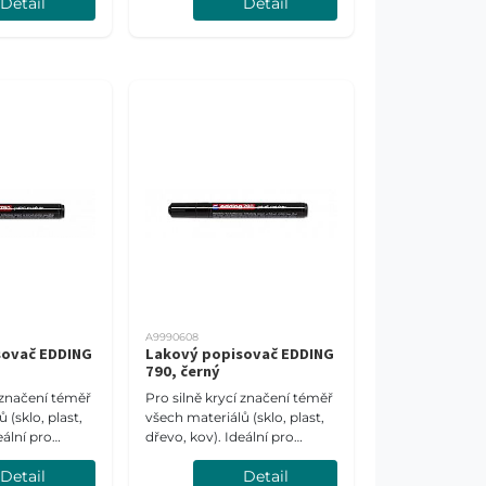
Detail
Detail
 mm.
Šíře stopy 0,8 mm.
A9990608
sovač EDDING
Lakový popisovač EDDING
790, černý
í značení téměř
Pro silně krycí značení téměř
 (sklo, plast,
všech materiálů (sklo, plast,
eální pro
dřevo, kov). Ideální pro
tné materiály.
tmavé a průsvitné materiály.
Detail
Detail
 mm.
Šíře stopy 2-3 mm.