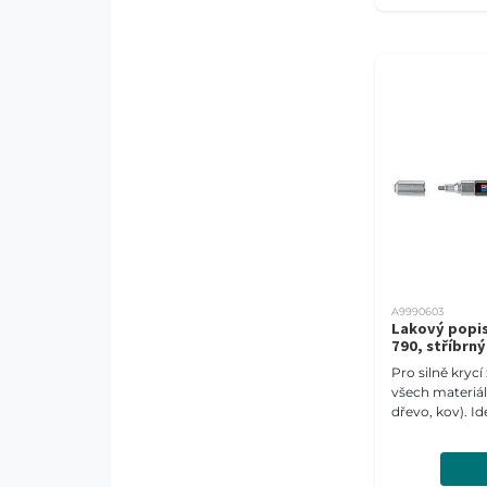
A9990603
Lakový popi
790, stříbrný
Pro silně kryc
všech materiálů
dřevo, kov). Id
tmavé a průsvi
Šíře stopy 2-