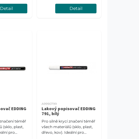
tné materiály.
tmavé a průsvitné materiály.
Detail
Detail
 mm.
Šíře stopy 1-2 mm.
A9990799
sovač EDDING
Lakový popisovač EDDING
791, bílý
í značení téměř
Pro silně krycí značení téměř
 (sklo, plast,
všech materiálů (sklo, plast,
eální pro
dřevo, kov). Ideální pro
tné materiály.
tmavé a průsvitné materiály.