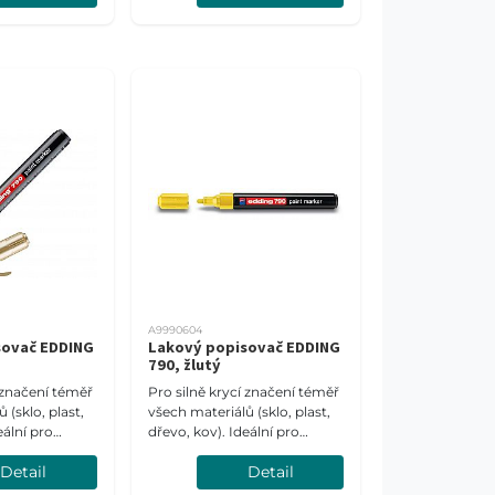
A9990604
sovač EDDING
Lakový popisovač EDDING
790, žlutý
í značení téměř
Pro silně krycí značení téměř
 (sklo, plast,
všech materiálů (sklo, plast,
eální pro
dřevo, kov). Ideální pro
tné materiály.
tmavé a průsvitné materiály.
Detail
Detail
 mm.
Šíře stopy 2-3 mm.