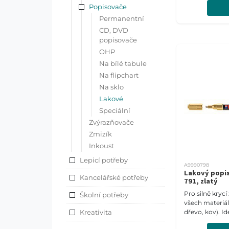
Popisovače
Šíře stopy 1-2
Permanentní
CD, DVD
popisovače
OHP
Na bílé tabule
Na flipchart
Na sklo
Lakové
Speciální
Zvýrazňovače
Zmizík
Inkoust
Lepicí potřeby
A9990798
Lakový popi
Kancelářské potřeby
791, zlatý
Pro silně kryc
Školní potřeby
všech materiálů
Kreativita
dřevo, kov). Id
tmavé a průsvi