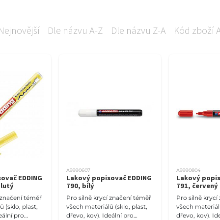
Nejnovější
Dle názvu A-Z
Dle názvu Z-A
Kód zboží 
A9990607
A9990804
sovač EDDING
Lakový popisovač EDDING
Lakový popi
žlutý
790, bílý
791, červený
í značení téměř
Pro silně krycí značení téměř
Pro silně kryc
 (sklo, plast,
všech materiálů (sklo, plast,
všech materiálů
eální pro
dřevo, kov). Ideální pro
dřevo, kov). Id