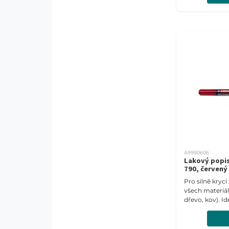
A9990606
Lakový popi
790, červený
Pro silně kryc
všech materiálů
dřevo, kov). Id
tmavé a průsvi
Šíře stopy 2-