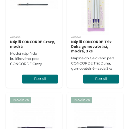
A65409
A65641
Náplň CONCORDE Crazy,
Náplň CONCORDE Trix
modrá
Duha gumovatelná,
modrá, 3ks
Modrá náplň do
Náplně do Gelového pera
kuličkového pera
CONCORDE Trix Duha,
CONCORDE Crazy
gumovatelné - sada 3ks
Detail
Detail
Novinka
Novinka