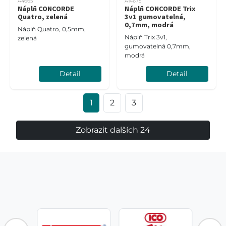
A4665
A14675
Náplň CONCORDE
Náplň CONCORDE Trix
Quatro, zelená
3v1 gumovatelná,
0,7mm, modrá
Náplň Quatro, 0,5mm,
Náplň Trix 3v1,
zelená
gumovatelná 0,7mm,
modrá
Detail
Detail
1
2
3
Zobrazit dalších 24