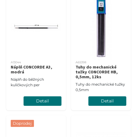
A13044
A65398
Náplň CONCORDE A3,
Tuhy do mechanické
modrá
tužky CONCORDE HB,
0,5mm, 12ks
Náplň do běžných
Tuhy do mechanické tužky
kuličkových per
0,5mm
Detail
Detail
Doprodej