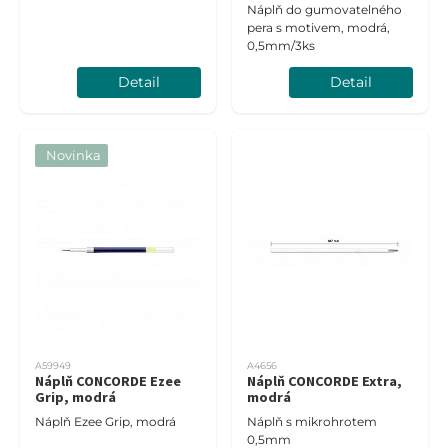
Náplň do gumovatelného
pera s motivem, modrá,
0,5mm/3ks
Detail
Detail
Novinka
A59949
A4656
Náplň CONCORDE Ezee
Náplň CONCORDE Extra,
Grip, modrá
modrá
Náplň Ezee Grip, modrá
Náplň s mikrohrotem
0,5mm