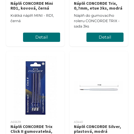
Náplň CONCORDE Mini
Náplň CONCORDE Trix,
RD1, kovová, černá
0,7mm, etue 3ks, modrá
Krátká náplň MINI - RD1,
Náplň do gumovacího
černá
roleru CONCORDE TRIX -
sada 3ks
Detail
Detail
A65639
A3440
Náplň CONCORDE Trix
Náplň CONCORDE Silver,
Click II gumovatelná,
plastová, modrá