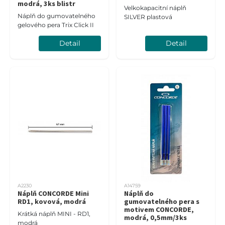
modrá, 3ks blistr
Velkokapacitní náplň
Náplň do gumovatelného
SILVER plastová
gelového pera Trix Click II
Detail
Detail
A2230
A14759
Náplň CONCORDE Mini
Náplň do
RD1, kovová, modrá
gumovatelného pera s
motivem CONCORDE,
Krátká náplň MINI - RD1,
modrá, 0,5mm/3ks
modrá