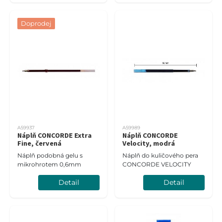
Doprodej
A59937
A59989
Náplň CONCORDE Extra
Náplň CONCORDE
Fine, červená
Velocity, modrá
Náplň podobná gelu s
Náplň do kuličového pera
mikrohrotem 0,6mm
CONCORDE VELOCITY
Detail
Detail