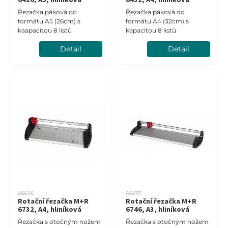
Řezačka páková do
Řezačka páková do
formátu A5 (26cm) s
formátu A4 (32cm) s
kaapacitou 8 listů
kapacitou 8 listů
Detail
Detail
A66116
A66117
Rotační řezačka M+R
Rotační řezačka M+R
6732, A4, hliníková
6746, A3, hliníková
Řezačka s otočným nožem
Řezačka s otočným nožem