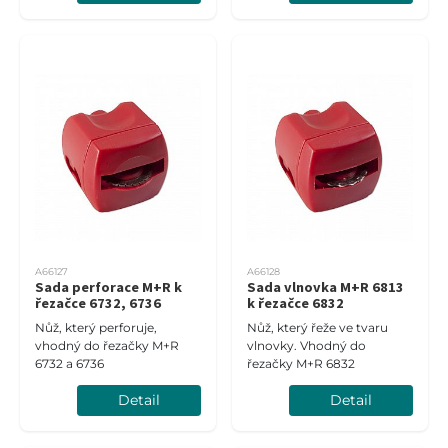
A66127
A66128
Sada perforace M+R k
Sada vlnovka M+R 6813
řezačce 6732, 6736
k řezačce 6832
Nůž, který perforuje,
Nůž, který řeže ve tvaru
vhodný do řezačky M+R
vlnovky. Vhodný do
6732 a 6736
řezačky M+R 6832
Detail
Detail