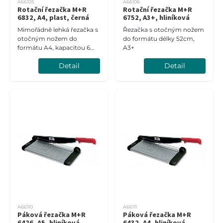
A66105
A66106
Rotační řezačka M+R
Rotační řezačka M+R
6832, A4, plast, černá
6752, A3+, hliníková
Mimořádně lehká řezačka s
Řezačka s otočným nožem
otočným nožem do
do formátu délky 52cm,
formátu A4, kapacitou 6
A3+
listů a samoostřícím
Detail
Detail
nožem
A66110
A66111
Páková řezačka M+R
Páková řezačka M+R
6426, A5, hliníková
6432, A4, hliníková