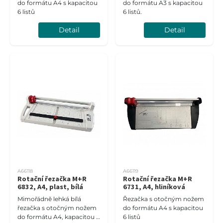
do formátu A4 s kapacitou
do formátu A3 s kapacitou
6 listů
6 listů.
Detail
Detail
A66118
A66119
Rotační řezačka M+R
Rotační řezačka M+R
6832, A4, plast, bílá
6731, A4, hliníková
Mimořádně lehká bílá
Řezačka s otočným nožem
řezačka s otočným nožem
do formátu A4 s kapacitou
do formátu A4, kapacitou 6
6 listů