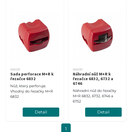
A66129
A66130
Sada perforace M+R k
Náhradní nůž M+R k
řezačce 6832
řezačce 6832, 6732 a
6746
Nůž, který perforuje.
Náhradní nůž do řezačky
Vhodný do řezačky M+R
M+R 6832, 6732, 6746 a
6832
6752
Detail
Detail
1