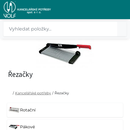
Řezačky
/
Kancelářské potřeby
/
Řezačky
Rotační
Pákové