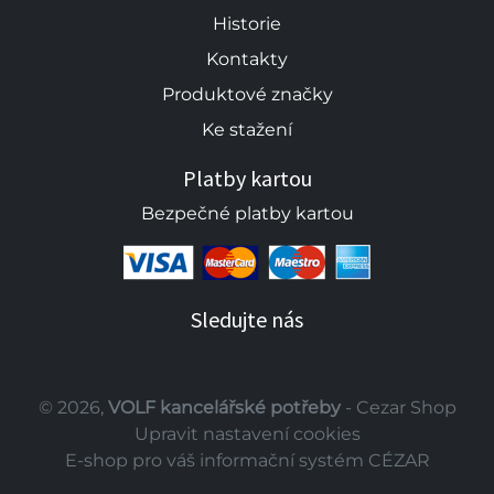
Historie
Kontakty
Produktové značky
Ke stažení
Platby kartou
Bezpečné platby kartou
Sledujte nás
© 2026,
VOLF kancelářské potřeby
- Cezar Shop
Upravit nastavení cookies
E-shop pro váš informační systém CÉZAR