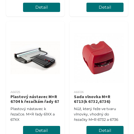
listů a samoostřícím
Detail
Detail
nožem
A66125
A66126
Plastový nástavec M+R
Sada vlnovka M+R
6704 k řezačkám řady 67
6713(k 6732,6736)
Plastový nástavec k
Nůž, který řeže ve tvaru
řezačce. M+R řady 61XX a
vlnovky, vhodný do
67XX
řezačky M+R 6732 a 6736
Detail
Detail