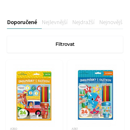
Doporučené
Nejlevnější
Nejdražší
Nejnovější
Filtrovat
A360
A361