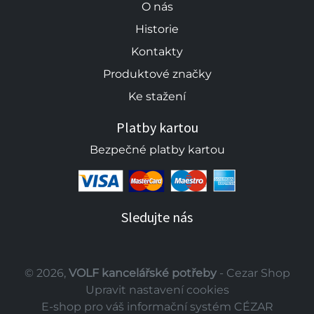
O nás
Historie
Kontakty
Produktové značky
Ke stažení
Platby kartou
Bezpečné platby kartou
Sledujte nás
© 2026,
VOLF kancelářské potřeby
- Cezar Shop
Upravit nastavení cookies
E-shop pro váš informační systém CÉZAR