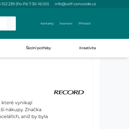
 102 239 (Po-Pá 7:30-16:00)
info@volf-concorde.cz
Kontakty
Srovnání
Přihlásit
Školní potřeby
Kreativita
které vynikají
tší nákupy. Značka
elářích, aniž by byla