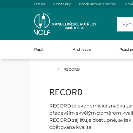
O nás
Kontakty
Produktové značky
Nov
Papír
Archivace
Psací p
/
RECORD
RECORD
RECORD je ekonomická značka zaměř
především skvělým poměrem kvality 
RECORD zajišťuje dostupné, avšak sp
obětována kvalita.