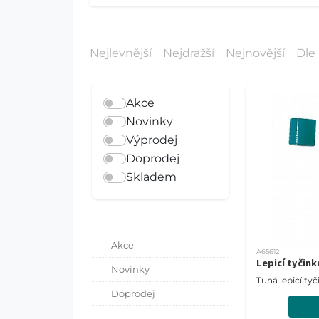
Nejlevnější
Nejdražší
Nejnovější
Dle
Akce
Novinky
Výprodej
Doprodej
Skladem
Akce
A65612
Lepicí tyčin
Novinky
Tuhá lepicí ty
Doprodej