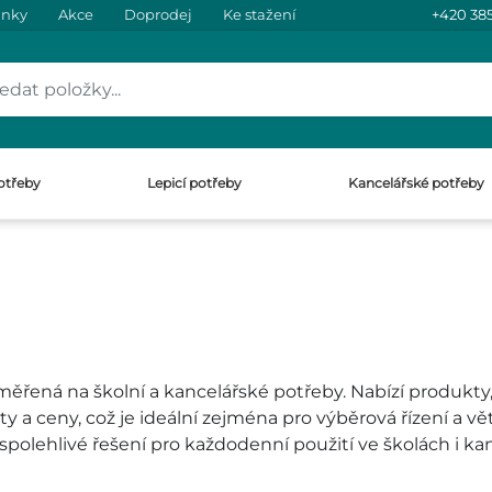
inky
Akce
Doprodej
Ke stažení
+420 385
otřeby
Lepicí potřeby
Kancelářské potřeby
ená na školní a kancelářské potřeby. Nabízí produkty, 
a ceny, což je ideální zejména pro výběrová řízení a vě
olehlivé řešení pro každodenní použití ve školách i kanc