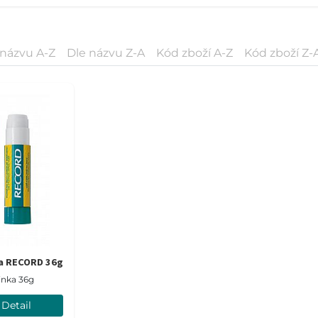
 názvu A-Z
Dle názvu Z-A
Kód zboží A-Z
Kód zboží Z-
ka RECORD 36g
činka 36g
Detail