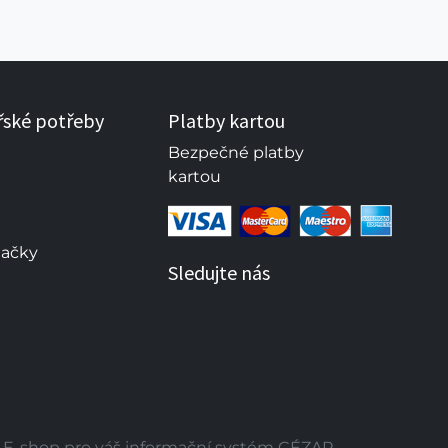
řské potřeby
Platby kartou
Bezpečné platby
kartou
načky
Sledujte nás
E-shop pro váš informační systém CÉZAR