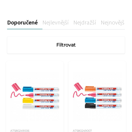
Doporučené
Nejlevnější
Nejdražší
Nejnovější
Filtrovat
A7580249006
A7580249007