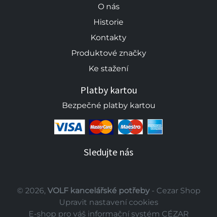
O nás
Historie
Kontakty
Produktové značky
Ke stažení
Platby kartou
Bezpečné platby kartou
Sledujte nás
© 2026,
VOLF kancelářské potřeby
- Cezar Shop
Upravit nastavení cookies
E-shop pro váš informační systém CÉZAR