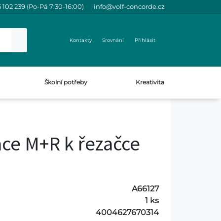
 102 239 (Po-Pá 7:30-16:00)
info@volf-concorde.cz
Kontakty
Srovnání
Přihlásit
Školní potřeby
Kreativita
ace M+R k řezačce
A66127
1 ks
4004627670314