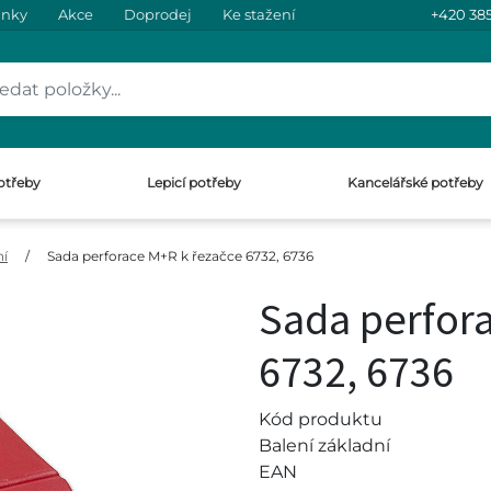
inky
Akce
Doprodej
Ke stažení
+420 385
otřeby
Lepicí potřeby
Kancelářské potřeby
ní
/
Sada perforace M+R k řezačce 6732, 6736
Sada perfor
6732, 6736
Kód produktu
Balení základní
EAN