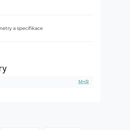
etry a specifikace
ry
M+R