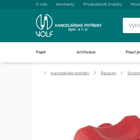
O nás
Kontakty
Produktové značky
Nov
Papír
Archivace
Psací p
/
Kancelářské potřeby
/
Řezačky
/
Rotač