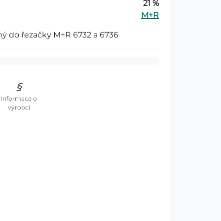
21 %
M+R
dný do řezačky M+R 6732 a 6736
Informace o
výrobci