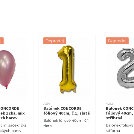
j
Doprodej
Doprodej
A291
A282
CONCORDE
Balónek CONCORDE
Balónek CON
ek 12ks, mix
fóliový 40cm, č.1, zlatá
fóliový 40cm, 
ých barev
stříbrná
Balónek fóliový 40cm, č.1,
cm, sáček 12ks,
Balónek fóliový
zlatá
ických barev
stříbrná