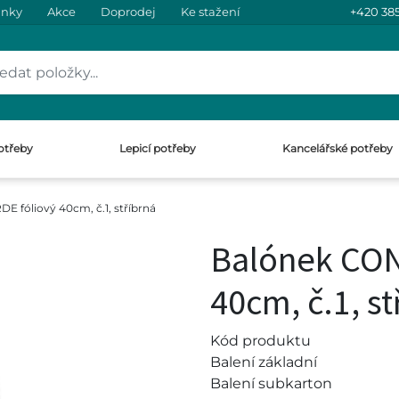
inky
Akce
Doprodej
Ke stažení
+420 385
otřeby
Lepicí potřeby
Kancelářské potřeby
 fóliový 40cm, č.1, stříbrná
Balónek CON
40cm, č.1, st
Kód produktu
Balení základní
Balení subkarton