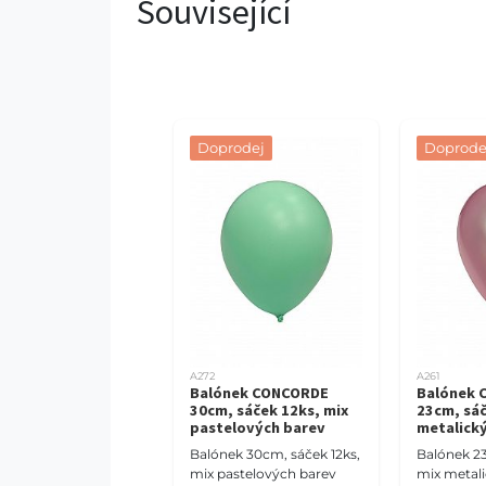
Související
Doprodej
Doprode
A272
A261
Balónek CONCORDE
Balónek 
30cm, sáček 12ks, mix
23cm, sáč
pastelových barev
metalick
Balónek 30cm, sáček 12ks,
Balónek 23
mix pastelových barev
mix metal