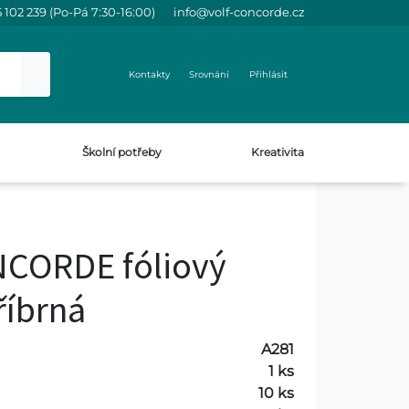
 102 239 (Po-Pá 7:30-16:00)
info@volf-concorde.cz
Kontakty
Srovnání
Přihlásit
Školní potřeby
Kreativita
CORDE fóliový
říbrná
A281
1 ks
10 ks