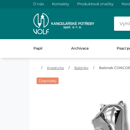
O nás
Kontakty
Produktové značky
Nov
Papír
Archivace
Psací p
/
Kreativita
/
Balónky
/
Balónek CONCORDE
Doprodej