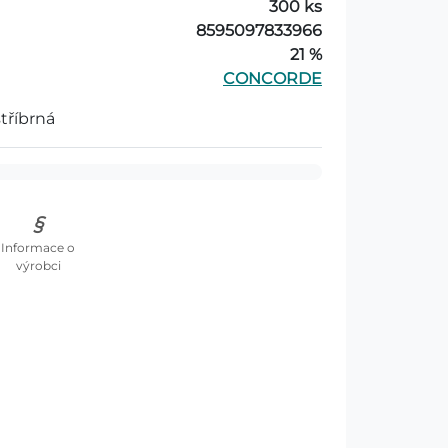
300 ks
8595097833966
21 %
CONCORDE
stříbrná
Informace o
výrobci