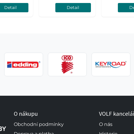
Detail
Detail
De
O nákupu
VOLF kancelá
Obchodní podmínky
O nás
Doprava a platba
Historie