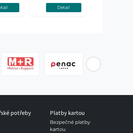
tail
Detail
řské potřeby
Platby kartou
Bezpečné platby
kartou