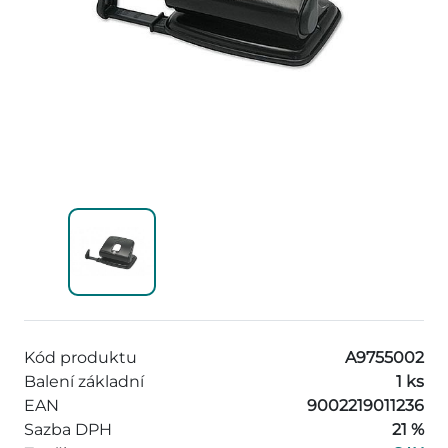
Kód produktu
A9755002
Balení základní
1 ks
EAN
9002219011236
Sazba DPH
21 %