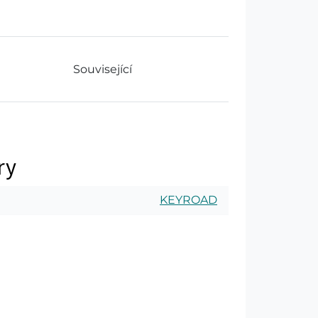
Související
ry
KEYROAD