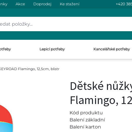
inky
Akce
Doprodej
Ke stažení
+420 385
otřeby
Lepicí potřeby
Kancelářské potřeby
KEYROAD Flamingo, 12,5cm, blistr
Dětské nůž
Flamingo, 12
Kód produktu
Balení základní
Balení karton