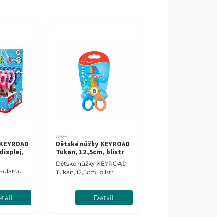
A626
 KEYROAD
Dětské nůžky KEYROAD
displej,
Tukan, 12,5cm, blistr
Dětské nůžky KEYROAD
 kulatou
Tukan, 12,5cm, blistr
tail
Detail