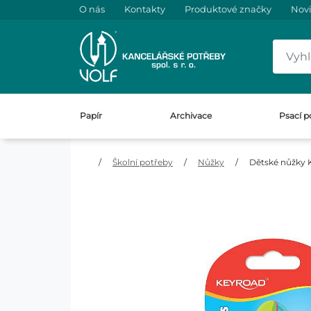
O nás
Kontakty
Produktové značky
Nov
Papír
Archivace
Psací p
/
Školní potřeby
/
Nůžky
/
Dětské nůžky 