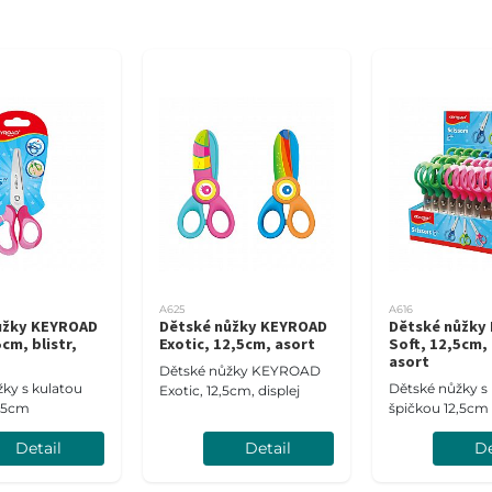
A625
A616
ůžky KEYROAD
Dětské nůžky KEYROAD
Dětské nůžky
cm, blistr,
Exotic, 12,5cm, asort
Soft, 12,5cm, 
asort
Dětské nůžky KEYROAD
ky s kulatou
Dětské nůžky s
Exotic, 12,5cm, displej
2,5cm
špičkou 12,5cm
Detail
Detail
De