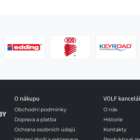
O nákupu
VOLF kancelá
Obchodní podmínky
O nás
Doprava a platba
Historie
Ochrana osobních údajů
Kontakty
Vrácení zboží a reklamace
Produktové z