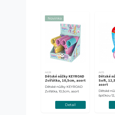
Novinka
A628
A615
Dětské nůžky KEYROAD
Dětské n
Zvířátka, 10,5cm, asort
Soft, 12,5
asort
Dětské nůžky KEYROAD
Dětské nůž
Zvířátka, 10,5cm, asort
špičkou 1
Detail