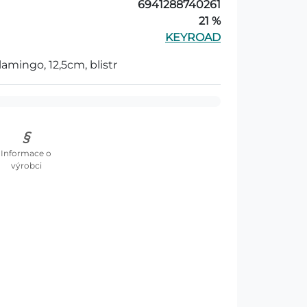
6941288740261
21 %
KEYROAD
mingo, 12,5cm, blistr
Informace o
výrobci