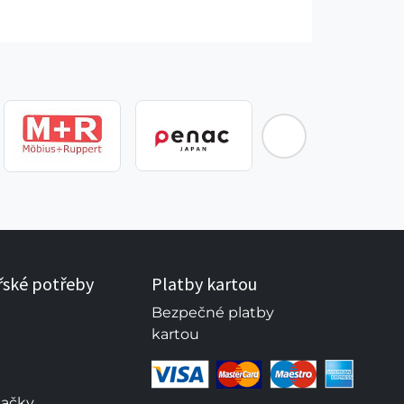
řské potřeby
Platby kartou
Bezpečné platby
kartou
načky