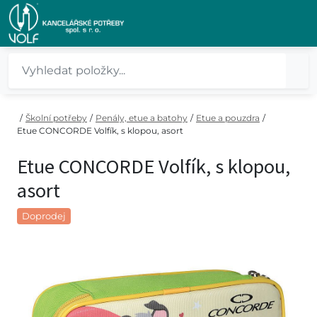
/
Školní potřeby
/
Penály, etue a batohy
/
Etue a pouzdra
/
Etue CONCORDE Volfík, s klopou, asort
Etue CONCORDE Volfík, s klopou,
asort
Doprodej