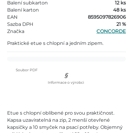
Balení subkarton
12 ks
Balení karton
48 ks
EAN
8595097826906
Sazba DPH
21 %
Značka
CONCORDE
Praktické etue s chlopní a jedním zipem.
Soubor PDF
Informace o výrobci
Etue s chlopní oblíbené pro svou praktičnost.
Kapsa uzavíratelná na zip, 2 menší otevřené
kapsičky a 10 smyček na psací potřeby. Objemný