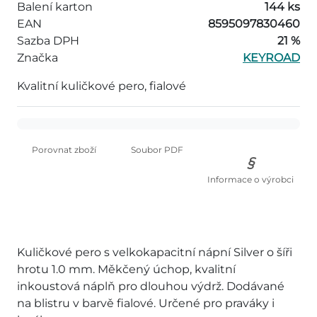
Balení karton
144 ks
EAN
8595097830460
Sazba DPH
21 %
Značka
KEYROAD
Kvalitní kuličkové pero, fialové
Porovnat zboží
Soubor PDF
Informace o výrobci
Kuličkové pero s velkokapacitní nápní Silver o šíři
hrotu 1.0 mm. Měkčený úchop, kvalitní
inkoustová náplň pro dlouhou výdrž. Dodávané
na blistru v barvě fialové. Určené pro praváky i