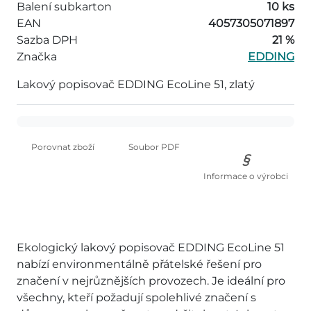
Balení subkarton
10 ks
EAN
4057305071897
Sazba DPH
21 %
Značka
EDDING
Lakový popisovač EDDING EcoLine 51, zlatý
Porovnat zboží
Soubor PDF
Informace o výrobci
Ekologický lakový popisovač EDDING EcoLine 51
nabízí environmentálně přátelské řešení pro
značení v nejrůznějších provozech. Je ideální pro
všechny, kteří požadují spolehlivé značení s