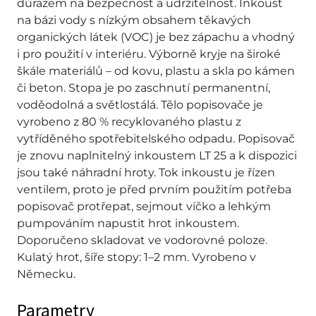
důrazem na bezpečnost a udržitelnost. Inkoust
na bázi vody s nízkým obsahem těkavých
organických látek (VOC) je bez zápachu a vhodný
i pro použití v interiéru. Výborně kryje na široké
škále materiálů – od kovu, plastu a skla po kámen
či beton. Stopa je po zaschnutí permanentní,
voděodolná a světlostálá. Tělo popisovače je
vyrobeno z 80 % recyklovaného plastu z
vytříděného spotřebitelského odpadu. Popisovač
je znovu naplnitelný inkoustem LT 25 a k dispozici
jsou také náhradní hroty. Tok inkoustu je řízen
ventilem, proto je před prvním použitím potřeba
popisovač protřepat, sejmout víčko a lehkým
pumpováním napustit hrot inkoustem.
Doporučeno skladovat ve vodorovné poloze.
Kulatý hrot, šíře stopy: 1–2 mm. Vyrobeno v
Německu.
Parametry