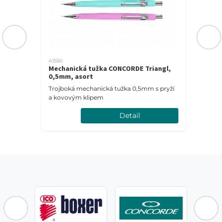
A3550
Mechanická tužka CONCORDE Triangl,
0,5mm, asort
Trojboká mechanická tužka 0,5mm s pryží
a kovovým klipem
Detail