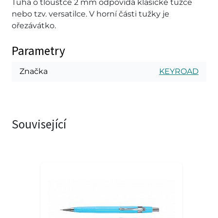
Tuha o tlouštce 2 mm odpovídá klasické tužce
nebo tzv. versatilce. V horní části tužky je
ořezávátko.
Parametry
Značka
KEYROAD
Související