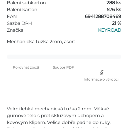
Balení subkarton
288 ks
Balení karton
576 ks
EAN
6941288708469
Sazba DPH
21 %
Značka
KEYROAD
Mechanická tužka 2mm, asort
Porovnat zboží
Soubor PDF
Informace o výrobci
Velmi lehká mechanická tužka 2 mm. Měkké
gumové tělo s protiskluzovým úchopem a
kovovým klipem. Velice dobře padne do ruky.