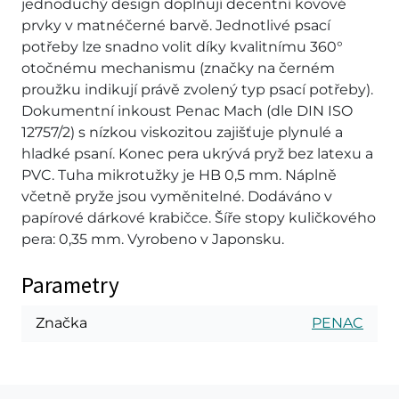
jednoduchý design doplňují decentní kovové
prvky v matnéčerné barvě. Jednotlivé psací
potřeby lze snadno volit díky kvalitnímu 360°
otočnému mechanismu (značky na černém
proužku indikují právě zvolený typ psací potřeby).
Dokumentní inkoust Penac Mach (dle DIN ISO
12757/2) s nízkou viskozitou zajišťuje plynulé a
hladké psaní. Konec pera ukrývá pryž bez latexu a
PVC. Tuha mikrotužky je HB 0,5 mm. Náplně
včetně pryže jsou vyměnitelné. Dodáváno v
papírové dárkové krabičce. Šíře stopy kuličkového
pera: 0,35 mm. Vyrobeno v Japonsku.
Parametry
Značka
PENAC