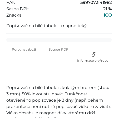
EAN
5997072141982
Sazba DPH
21 %
Značka
ICO
Popisovač na bílé tabule - magnetický.
Porovnat zboží
Soubor PDF
Informace o výrobci
Popisovač na bílé tabule s kulatým hrotem (stopa
3 mm). 50% inkoustu navíc. Funkčnost
otevřeného popisovače je 3 dny (např. během
prezentace není nutné popisovač víčkem zavírat).
Víčko obsahuje magnet díky kterému drží