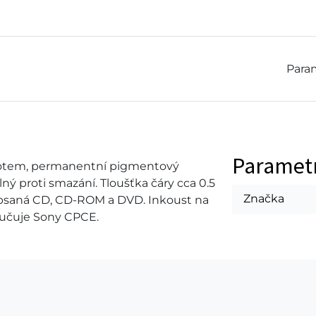
Param
Paramet
otem, permanentní pigmentový
lný proti smazání. Tloušťka čáry cca 0.5
Značka
opsaná CD, CD-ROM a DVD. Inkoust na
oručuje Sony CPCE.