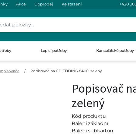
inky
Akce
Doprodej
Ke stažení
+420 385
otřeby
Lepicí potřeby
Kancelářské potřeby
popisovače
/
Popisovač na CD EDDING 8400, zelený
Popisovač n
zelený
Kód produktu
Balení základní
Balení subkarton