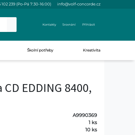
 102 239 (Po-Pá 7:30-16:00)
info@volf-concorde.cz
Kontakty
Srovnání
Přihlásit
Školní potřeby
Kreativita
a CD EDDING 8400,
A9990369
1 ks
10 ks