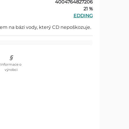
4004764827206
21 %
EDDING
em na bázi vody, který CD nepoškozuje.
Informace o
výrobci