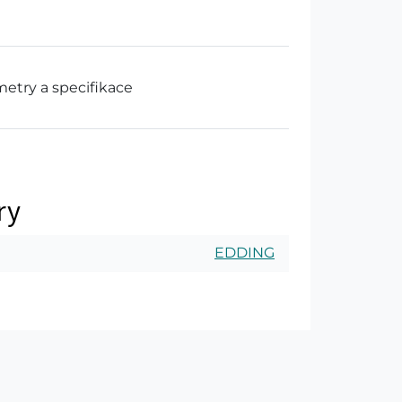
etry a specifikace
ry
EDDING