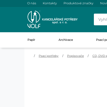
O nás
Kontakty
Produktové značky
Nov
Papír
Archivace
Psací p
/
Psací potřeby
/
Popisovače
/
CD, DVD 