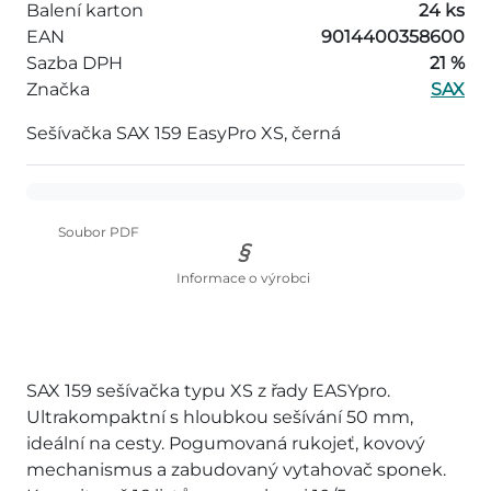
Balení karton
24 ks
EAN
9014400358600
Sazba DPH
21 %
Značka
SAX
Sešívačka SAX 159 EasyPro XS, černá
Soubor PDF
Informace o výrobci
SAX 159 sešívačka typu XS z řady EASYpro.
Ultrakompaktní s hloubkou sešívání 50 mm,
ideální na cesty. Pogumovaná rukojeť, kovový
mechanismus a zabudovaný vytahovač sponek.