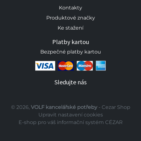
Kontakty
Produktové značky
Ke stažení
Platby kartou
Bezpečné platby kartou
Sledujte nás
© 2026,
VOLF kancelářské potřeby
- Cezar Shop
Upravit nastavení cookies
E-shop pro váš informační systém CÉZAR