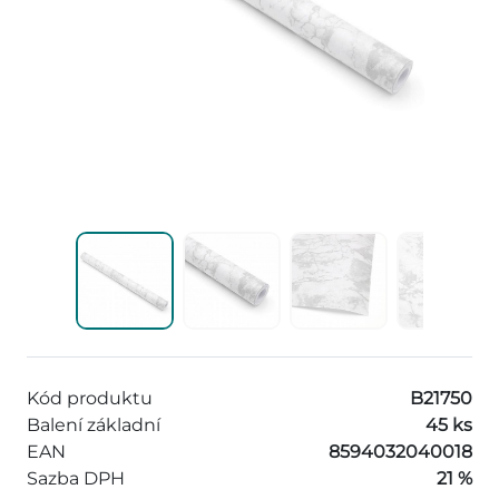
Kód produktu
B21750
Balení základní
45 ks
EAN
8594032040018
Sazba DPH
21 %