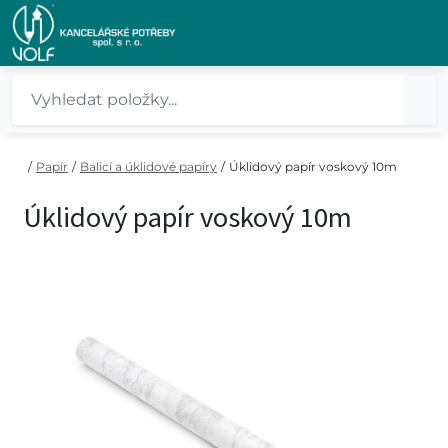
/
Papír
/
Balicí a úklidové papíry
/
Úklidový papír voskový 10m
Úklidový papír voskový 10m