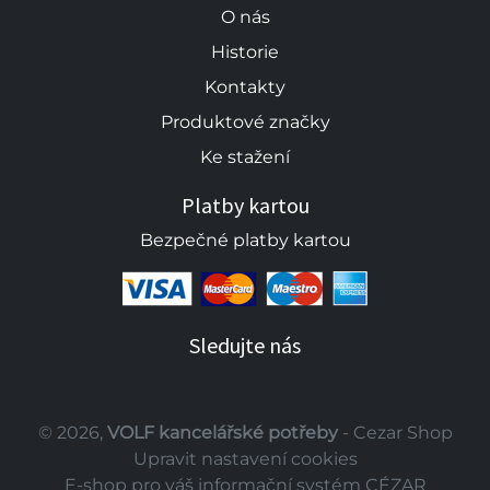
O nás
Historie
Kontakty
Produktové značky
Ke stažení
Platby kartou
Bezpečné platby kartou
Sledujte nás
© 2026,
VOLF kancelářské potřeby
- Cezar Shop
Upravit nastavení cookies
E-shop pro váš informační systém CÉZAR