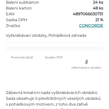
Balení subkarton
24 ks
Balení karton
48 ks
EAN
4897066630731
Sazba DPH
21 %
Značka
CONCORDE
Vyškrabávací obrázky, Pohádková zahrada
Porovnat zboží
Soubor PDF
Informace o výrobci
Zábavná kreativní sada vyškrabávacích obrázků.
Sada obsahuje 5 předtištěných veselých obrázků
s pohádkovým motivem, z toho dva zářivě